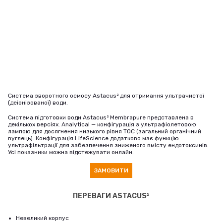
Система зворотного осмосу Astacus² для отримання ультрачистої
(деіонізованої) води.
Система підготовки води Astacus² Membrapure представлена ​​в
декількох версіях. Analytical — конфігурація з ультрафіолетовою
лампою для досягнення низького рівня TOC (загальний органічний
вуглець). Конфігурація LifeScience додатково має функцію
ультрафільтрації для забезпечення зниженого вмісту ендотоксинів.
Усі показники можна відстежувати онлайн.
ЗАМОВИТИ
ПЕРЕВАГИ ASTACUS²
Невеликий корпус