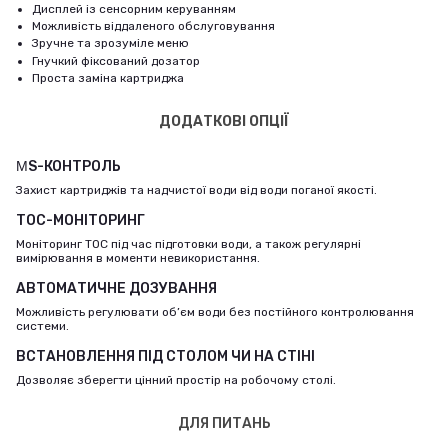
Дисплей із сенсорним керуванням
Можливість віддаленого обслуговування
Зручне та зрозуміле меню
Гнучкий фіксований дозатор
Проста заміна картриджа
ДОДАТКОВІ ОПЦІЇ
ΜS-КОНТРОЛЬ
Захист картриджів та надчистої води від води поганої якості.
TOC-МОНІТОРИНГ
Моніторинг TOC під час підготовки води, а також регулярні
вимірювання в моменти невикористання.
АВТОМАТИЧНЕ ДОЗУВАННЯ
Можливість регулювати об’єм води без постійного контролювання
системи.
ВСТАНОВЛЕННЯ ПІД СТОЛОМ ЧИ НА СТІНІ
Дозволяє зберегти цінний простір на робочому столі.
ДЛЯ ПИТАНЬ