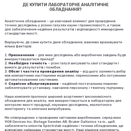
ДЕ КУПИТИ ЛАБОРАТОРНЕ АНАЛІТИЧНЕ
ОБЛАДНАННЯ?
Аналітичне обладнання – це ключовий елемент для проведення
точних досліджень у різних галузях науки і промисловості, а також
для забезпечення надійних результатів і відповідності міжнародним
стандартам якості.
Вирішуючи, де саме купити дане обладнання, важливо враховувати
кілька факторів:
Призначення
– для яких досліджень або виробничих завдань буде
використовуватися прилад?
Необхідна точність
– різні галузі висувають свої стандарти і
вимоги до результатів і похибок.
Обсяг і частота проведення аналізу
– від цього залежить вибір
між компактними настільними моделями, переносними або потужними
автоматизованими системами.
Сервісне обслуговування
– надійний постачальник повинен
забезпечувати установку, навчання персоналу і технічну підтримку.
Наша компанія пропонує широкий асортимент високоякісного
обладнання для аналізу, яке використовується в лабораторіях для
контролю якості продукції, наукових досліджень, екологічного
моніторингу та клінічних випробувань.
Ми співпрацюємо з провідними світовими виробниками, серед яких
908 Devices Inc, Biotage Sweden AB, Bruker Daltonics та ін., щоб
забезпечити клієнтів Spectrolab надійним і точним обладнанням, що
відповідає найвищим стандартам якості. Наші рішення охоплюють