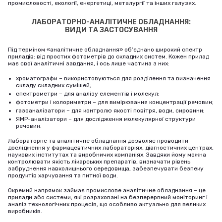
промисловості, екології, енергетиці, металургії та інших галузях.
ЛАБОРАТОРНО-АНАЛІТИЧНЕ ОБЛАДНАННЯ:
ВИДИ ТА ЗАСТОСУВАННЯ
Під терміном «аналітичне обладнання» об’єднано широкий спектр
приладів: від простих фотометрів до складних систем. Кожен прилад
має свої аналітичні завдання, і ось лише частина з них:
хроматографи – використовуються для розділення та визначення
складу складних сумішей;
спектрометри – для аналізу елементів і молекул;
фотометри і колориметри – для вимірювання концентрації речовин;
газоаналізатори – для контролю якості повітря, води, сировини;
ЯМР-аналізатори – для дослідження молекулярної структури
речовин.
Лабораторне та аналітичне обладнання дозволяє проводити
дослідження у фармацевтичних лабораторіях, діагностичних центрах,
наукових інститутах та виробничих компаніях. Завдяки йому можна
контролювати якість лікарських препаратів, визначати рівень
забруднення навколишнього середовища, забезпечувати безпеку
продуктів харчування та питної води.
Окремий напрямок займає промислове аналітичне обладнання – це
прилади або системи, які розраховані на безперервний моніторинг і
аналіз технологічних процесів, що особливо актуально для великих
виробників.