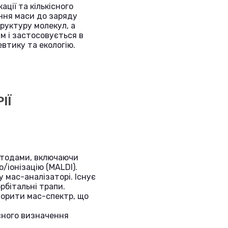
ції та кількісного
ення маси до заряду
руктуру молекул, а
им і застосовується в
евтику та екологію.
ІЇ
методами, включаючи
/іонізацію (MALDI).
у мас-аналізаторі. Існує
рбітальні трапи.
творити мас-спектр, що
існого визначення