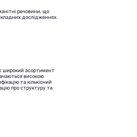
манітні речовини, що
икладних дослідженнях.
нує широкий асортимент
начаються високою
фікацію та кількісний
ацію про структуру та