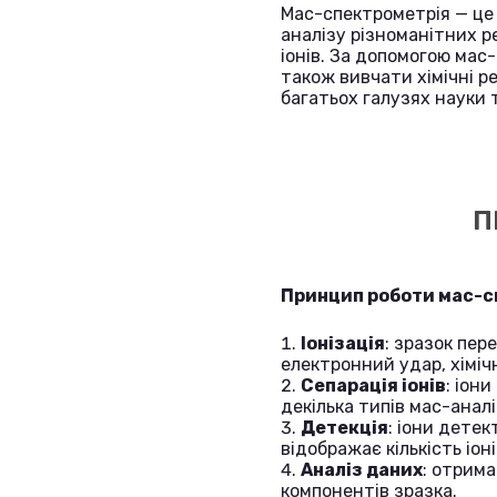
Мас-спектрометрія — це 
аналізу різноманітних р
іонів. За допомогою мас
також вивчати хімічні р
багатьох галузях науки 
П
Принцип роботи мас-сп
Іонізація
: зразок пе
електронний удар, хіміч
Сепарація іонів
: іон
декілька типів мас-аналі
Детекція
: іони дете
відображає кількість іо
Аналіз даних
: отрима
компонентів зразка.