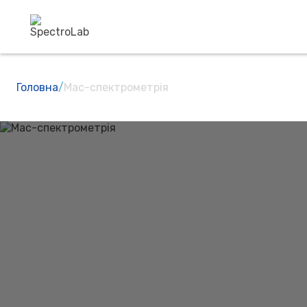
Головна
/
Мас-спектрометрія