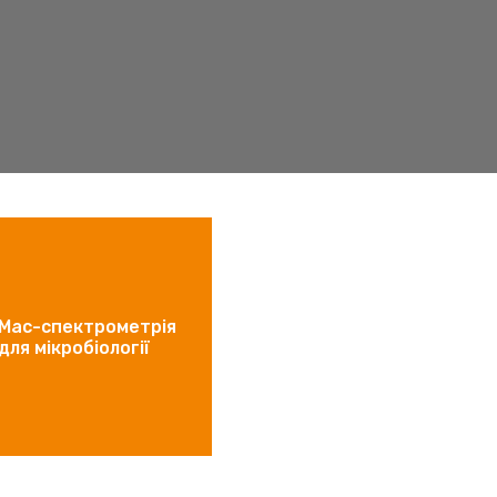
Мас-спектрометрія
для мікробіології