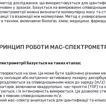
метод дослідження, що використовується для ідентифіка
ечовин у зразках. Базується на вимірюванні співвіднош
-спектрометрії можна визначити молекулярну масу та ст
еакції та взаємодії між молекулами. Метод є універсальн
та техніки, включаючи біологію, хімію, медицини, фармац
РИНЦИП РОБОТИ МАС-СПЕКТРОМЕТР
ектрометрії базується на таких етапах:
ретворюється на іони. Це може бути здійснено різними 
ну іонізацію або матрично-активовану лазерну десорбцію
и розділяються за співвідношенням маси до заряду (m/z) 
заторів, включаючи квадрупольні, час-пролітні (TOF) та о
ктуються, і їх інтенсивність вимірюється. Це дозволяє с
нів з певним співвідношенням m/z.
ний мас-спектр аналізується для ідентифікації та кільк