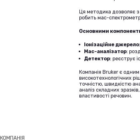
Ця методика дозволяє з 
робить мас-спектрометр
Основними компоненти
Іонізаційне джерело
Мас-аналізатор
: роз
Детектор
: реєструє і
Компанія Bruker є одним
високотехнологічних ріш
точністю, швидкістю ана
аналіз складних зразкі
властивості речовин.
КОМПАНІЯ