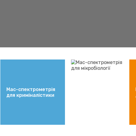
Мас-спектрометрія
для криміналістики