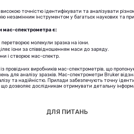
високою точністю ідентифікувати та аналізувати різно
ію незамінним інструментом у багатьох наукових та пр
 мас-спектрометра є:
: перетворює молекули зразка на іони.
діляє іони за співвідношенням маси до заряду.
они і створює мас-спектр.
 із провідних виробників мас-спектрометрів, що пропо
ень для аналізу зразків. Мас-спектрометри Bruker відз
лізу та надійністю. Прилади забезпечують точну іденти
в, що дозволяє дослідникам отримувати детальну інформ
ДЛЯ ПИТАНЬ