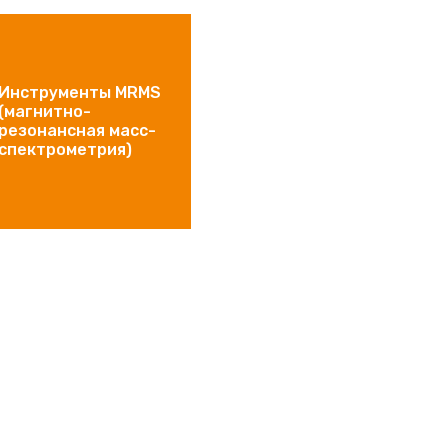
Инструменты MRMS
(магнитно-
резонансная масс-
спектрометрия)