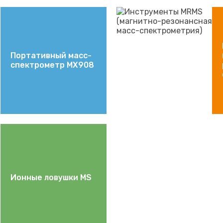
Портативный масс-
спектрометр MX908
Ионные ловушки MS