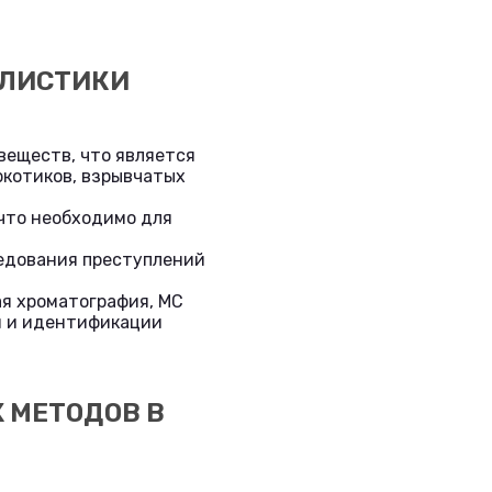
АЛИСТИКИ
веществ, что является
ркотиков, взрывчатых
что необходимо для
ледования преступлений
ая хроматография, МС
я и идентификации
 МЕТОДОВ В