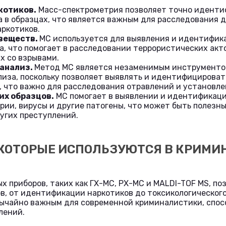
котиков.
Масс-спектрометрия позволяет точно идент
 в образцах, что является важным для расследования д
ркотиков.
веществ.
МС используется для выявления и идентифик
а, что помогает в расследовании террористических акт
х со взрывами.
анализ.
Метод МС является незаменимым инструменто
лиза, поскольку позволяет выявлять и идентифицироват
, что важно для расследования отравлений и установле
их образцов.
МС помогает в выявлении и идентификаци
ерии, вирусы и другие патогены, что может быть полезн
ругих преступлений.
 КОТОРЫЕ ИСПОЛЬЗУЮТСЯ В КРИМИ
х приборов, таких как ГХ-МС, РХ-МС и MALDI-TOF MS, по
в, от идентификации наркотиков до токсикологического
вычайно важным для современной криминалистики, спо
лений.