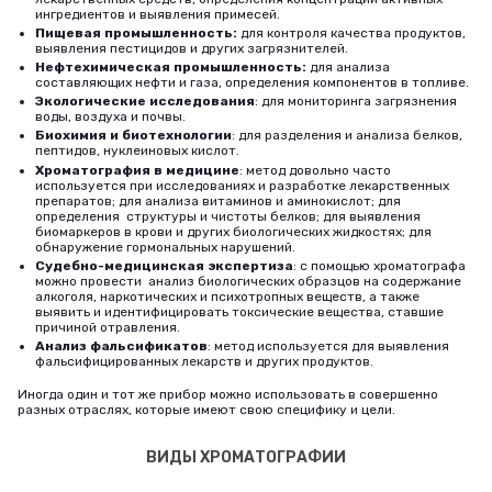
ингредиентов и выявления примесей.
Пищевая промышленность:
для контроля качества продуктов,
выявления пестицидов и других загрязнителей.
Нефтехимическая промышленность:
для анализа
составляющих нефти и газа, определения компонентов в топливе.
Экологические исследования
: для мониторинга загрязнения
воды, воздуха и почвы.
Биохимия и биотехнологии
: для разделения и анализа белков,
пептидов, нуклеиновых кислот.
Хроматография в медицине
: метод довольно часто
используется при исследованиях и разработке лекарственных
препаратов; для анализа витаминов и аминокислот; для
определения структуры и чистоты белков; для выявления
биомаркеров в крови и других биологических жидкостях; для
обнаружение гормональных нарушений.
Судебно-медицинская экспертиза
: с помощью хроматографа
можно провести анализ биологических образцов на содержание
алкоголя, наркотических и психотропных веществ, а также
выявить и идентифицировать токсические вещества, ставшие
причиной отравления.
Анализ фальсификатов
: метод используется для выявления
фальсифицированных лекарств и других продуктов.
Иногда один и тот же прибор можно использовать в совершенно
разных отраслях, которые имеют свою специфику и цели.
ВИДЫ ХРОМАТОГРАФИИ