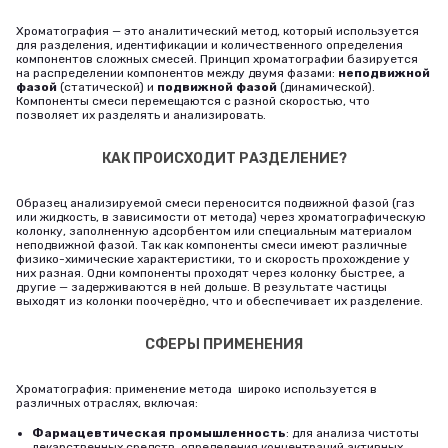
Хроматография — это аналитический метод, который используется
для разделения, идентификации и количественного определения
компонентов сложных смесей.
Принцип хроматографии базируется
на распределении компонентов между двумя фазами:
неподвижной
фазой
(статической) и
подвижной фазой
(динамической).
Компоненты смеси перемещаются с разной скоростью, что
позволяет их разделять и анализировать.
КАК ПРОИСХОДИТ РАЗДЕЛЕНИЕ?
Образец анализируемой смеси переносится подвижной фазой (газ
или жидкость, в зависимости от метода) через хроматографическую
колонку, заполненную адсорбентом или специальным материалом
неподвижной фазой. Так как компоненты смеси имеют различные
физико-химические характеристики, то и скорость прохождение у
них разная. Одни компоненты проходят через колонку быстрее, а
другие — задерживаются в ней дольше. В результате частицы
выходят из колонки поочерёдно, что и обеспечивает их разделение.
СФЕРЫ ПРИМЕНЕНИЯ
Хроматография: применение метода широко используется в
различных отраслях, включая:
Фармацевтическая промышленность
: для анализа чистоты
лекарственных средств, определения концентраций активных