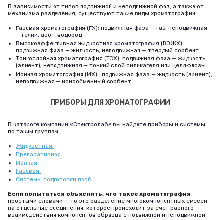
В зависимости от типов подвижной и неподвижной фаз, а также от
механизма разделения, существуют такие виды хроматографии:
Газовая хроматография (ГХ): подвижная фаза — газ, неподвижная
— гелий, азот, водород.
Высокоэффективная жидкостная хроматография (ВЭЖХ):
подвижная фаза — жидкость, неподвижная — твердый сорбент.
Тонкослойная хроматография (ТСХ): подвижная фаза — жидкость
(элиент), неподвижная — тонкий слой силикагеля или целлюлозы.
Ионная хроматография (ИХ): подвижная фаза — жидкость (элиент),
неподвижная — ионообменный сорбент.
ПРИБОРЫ ДЛЯ ХРОМАТОГРАФИИ
В каталоге компании «Спектролаб» вы найдете приборы и системы
по таким группам:
Жидкостная.
Препаративная.
Ионная.
Газовая.
Системы подготовки проб.
Если попытаться объяснить, что такое хроматография
простыми словами — то это разделение многокомпонентных смесей
на отдельные соединения, которое происходит за счет разного
взаимодействия компонентов образца с подвижной и неподвижной