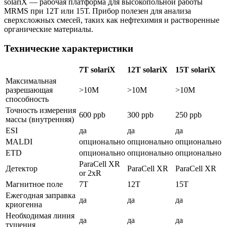
solariX — рабочая платформа для высокопольной работы
MRMS при 12Т или 15Т. Прибор полезен для анализа
сверхсложных смесей, таких как нефтехимия и растворенные
органические материалы.
Технические характеристики
7T solariX
12T solariX
15T solariX
Максимальная
разрешающая
>10M
>10M
>10M
способность
Точность измерения
600 ppb
300 ppb
250 ppb
массы (внутренняя)
ESI
да
да
да
MALDI
опционально
опционально
опционально
ETD
опционально
опционально
опционально
ParaCell XR
Детектор
ParaCell XR
ParaCell XR
or 2xR
Магнитное поле
7T
12T
15T
Ежегодная заправка
да
да
да
криогенна
Необходимая линия
да
да
да
тушения