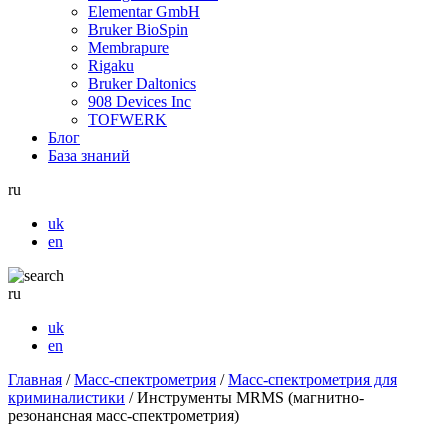
Elementar GmbH
Bruker BioSpin
Membrapure
Rigaku
Bruker Daltonics
908 Devices Inc
TOFWERK
Блог
База знаний
ru
uk
en
ru
uk
en
Главная
/
Масс-спектрометрия
/
Масс-спектрометрия для
криминалистики
/
Инструменты MRMS (магнитно-
резонансная масс-спектрометрия)