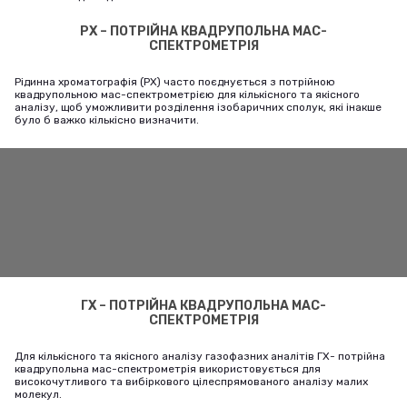
РХ – ПОТРІЙНА КВАДРУПОЛЬНА МАС-
СПЕКТРОМЕТРІЯ
Рідинна хроматографія (РХ) часто поєднується з потрійною
квадрупольною мас-спектрометрією для кількісного та якісного
аналізу, щоб уможливити розділення ізобаричних сполук, які інакше
було б важко кількісно визначити.
ГХ – ПОТРІЙНА КВАДРУПОЛЬНА МАС-
СПЕКТРОМЕТРІЯ
Для кількісного та якісного аналізу газофазних аналітів ГХ- потрійна
квадрупольна мас-спектрометрія використовується для
високочутливого та вибіркового цілеспрямованого аналізу малих
молекул.