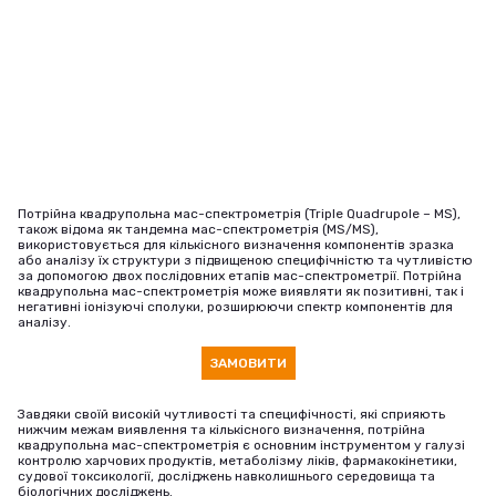
Потрійна квадрупольна мас-спектрометрія (Triple Quadrupole – MS),
також відома як тандемна мас-спектрометрія (MS/MS),
використовується для кількісного визначення компонентів зразка
або аналізу їх структури з підвищеною специфічністю та чутливістю
за допомогою двох послідовних етапів мас-спектрометрії. Потрійна
квадрупольна мас-спектрометрія може виявляти як позитивні, так і
негативні іонізуючі сполуки, розширюючи спектр компонентів для
аналізу.
ЗАМОВИТИ
Завдяки своїй високій чутливості та специфічності, які сприяють
нижчим межам виявлення та кількісного визначення, потрійна
квадрупольна мас-спектрометрія є основним інструментом у галузі
контролю харчових продуктів, метаболізму ліків, фармакокінетики,
судової токсикології, досліджень навколишнього середовища та
біологічних досліджень.