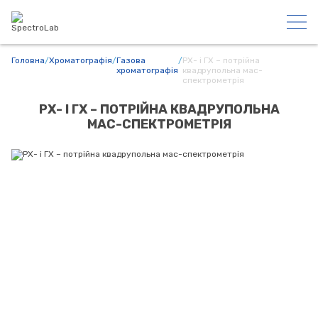
Головна
/
Хроматографія
/
Газова
/
РХ- і ГХ – потрійна
хроматографія
квадрупольна мас-
спектрометрія
РХ- І ГХ – ПОТРІЙНА КВАДРУПОЛЬНА
МАС-СПЕКТРОМЕТРІЯ