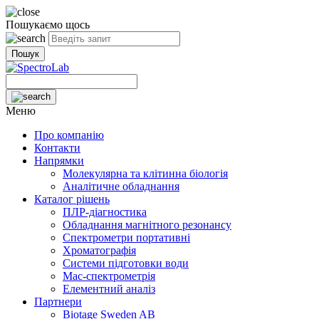
Пошукаємо
щось
Пошук
Меню
Про компанію
Контакти
Напрямки
Молекулярна та клітинна біологія
Аналітичне обладнання
Каталог рішень
ПЛР-діагностика
Обладнання магнітного резонансу
Спектрометри портативні
Хроматографія
Системи підготовки води
Мас-спектрометрія
Елементний аналіз
Партнери
Biotage Sweden AB