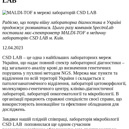
LAB
Радіємо, що попри війну лабораторна діагностика в Україні
продовжує розвиватися. Цього разу компанія SpectroLab
поставила мас-спектрометр MALDI-TOF в медичну
лабораторію CSD LAB м. Київ.
12.04.2023
CSD LAB – це одна з найбільших лабораторних мереж
України, що надає повний спектр лабораторної діагностики –
від загального аналізу крові до визначення генетичних
порушень у пухлині методом NGS. Мережа має пункти та
відділення по всій території України і складається з:
патологоанатомічного відділення, лабораторії цитоморфології,
молекулярно-генетичного центру, клініко-діагностичної
лабораторії, лабораторії онкогематології та мікробіології. В
організації працюють справжні спеціалісти своєї справи, що
використовують інноваційне та ефективне обладнання для
досліджень.
Завдяки нашій плідній співпраці, лабораторія мікробіології
CSD LAB поповнилася ще одним сучасним