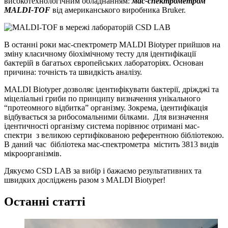
високотехнологічним обладнанням:
мас-спектрометром
MALDI-TOF
від американського виробника Bruker.
В останні роки мас-спектрометр MALDI Biotyper прийшов на
зміну класичному біохімічному тесту для ідентифікації
бактерій в багатьох європейських лабораторіях. Основан
причина: точність та швидкість аналізу.
MALDI Biotyper дозволяє ідентифікувати бактерії, дріжджі та
міцеліальні гриби по принципу визначення унікального
“протеомного відбитка” організму. Зокрема, ідентифікація
відбувається за рибосомальними білками. Для визначення
ідентичності організму система порівнює отримані мас-
спектри з великою сертифікованою референтною бібліотекою.
В даний час бібліотека мас-спектрометра містить 3813 видів
мікроорганізмів.
Дякуємо CSD LAB за вибір і бажаємо результативних та
швидких досліджень разом з MALDI Biotyper!
Останні статті