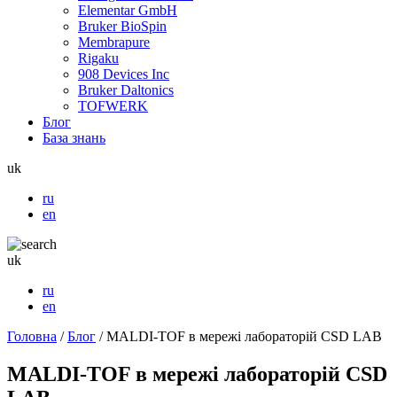
Elementar GmbH
Bruker BioSpin
Membrapure
Rigaku
908 Devices Inc
Bruker Daltonics
TOFWERK
Блог
База знань
uk
ru
en
uk
ru
en
Головна
/
Блог
/
MALDI-TOF в мережі лабораторій CSD LAB
MALDI-TOF в мережі лабораторій CSD