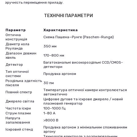
зручність переміщення приладу.
ТЕХНІЧНІ ПАРАМЕТРИ
Параметр
Характеристика
Оптична
Схема Пашена—Рунге (Paschen–Runge)
конструкція
Діаметр кола
350 мм
Роуланда
Діапазон довжин
170–800 нм
хвиль
Багатоканальні високороздільні CCD/CMOS-
Детектор
детектори
Тип оптичної
Продувка аргоном
системи
Роздільна здатність
30 пм
пікселя
Температура оптичної камери контролюється
Повний спектр
автоматично
Цифрове дугове та іскрове джерело / новий
Джерело світла
плазмовий генератор
Частота іскри
100–1000 Гц
Струм плазми
1–80 А
Напруга
>8000 В
запалювання
Продувка аргоном з мінімальним споживанням
Іскровий стенд
аргону
Технологія електрода з розпилювальним