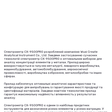
Спектрометр CX-9500PRO розроблений компанією Wuxi Create
Analytical Instrument Co., Ltd. Завдяки застосуванню сучасних
технологій спектрометр CX-9500PRO є оптимальним вибором для
аналізу концентрації елементів у металах. Прилад широко
використовується в галузях металургії, ливарного виробництва,
машинобудування, автомобілебудування, аерокосмічної
промисловості, виробництва озброєння, металообробки та інших
сферах.
Прилад забезпечує оптимальні аналітичні характеристики та
конфігурацію для випробувань із гарантування якості продукції та
ідентифікації матеріалів. Завдяки новітнім технологіям прилад
гарантує максимальну надійність і впевненість у результатах
аналізу.
Спектрометр CX-9500PRO є одним із найбільш придатних
інструментів для визначення різних елементів у різних матрицях. У