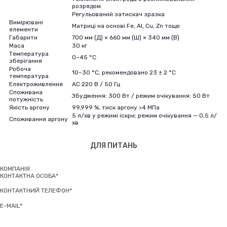
розрядом
Регульований затискач зразка
Вимірювані
Матриці на основі Fe, Al, Cu, Zn тощо
елементи
Габарити
700 мм (Д) × 660 мм (Ш) × 340 мм (В)
Маса
30 кг
Температура
0–45 °C
зберігання
Робоча
10–30 °C, рекомендовано 23 ± 2 °C
температура
Електроживлення
AC 220 В / 50 Гц
Споживана
Збудження: 300 Вт / режим очікування: 50 Вт
потужність
Якість аргону
99,999 %, тиск аргону >4 МПа
5 л/хв у режимі іскри; режим очікування — 0,5 л/
Споживання аргону
хв
ДЛЯ ПИТАНЬ
КОМПАНІЯ
КОНТАКТНА ОСОБА*
КОНТАКТНИЙ ТЕЛЕФОН*
E-MAIL*