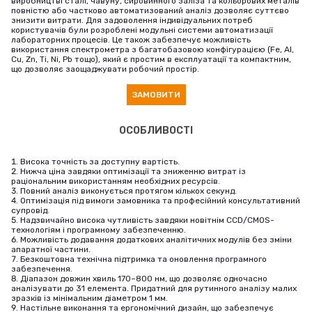
виробництві сталі, чавуну, сировинного заліза та кольорових металів
повністю або частково автоматизований аналіз дозволяє суттєво
знизити витрати. Для задоволення індивідуальних потреб
користувачів були розроблені модульні системи автоматизації
лабораторних процесів. Це також забезпечує можливість
використання спектрометра з багатобазовою конфігурацією (Fe, Al,
Cu, Zn, Ti, Ni, Pb тощо), який є простим в експлуатації та компактним,
що дозволяє заощаджувати робочий простір.
ЗАМОВИТИ
ОСОБЛИВОСТІ
Висока точність за доступну вартість.
Нижча ціна завдяки оптимізації та зниженню витрат із
раціональним використанням необхідних ресурсів.
Повний аналіз виконується протягом кількох секунд.
Оптимізація під вимоги замовника та професійний консультативний
супровід.
Надзвичайно висока чутливість завдяки новітнім CCD/CMOS-
технологіям і програмному забезпеченню.
Можливість додавання додаткових аналітичних модулів без зміни
апаратної частини.
Безкоштовна технічна підтримка та оновлення програмного
забезпечення.
Діапазон довжин хвиль 170–800 нм, що дозволяє одночасно
аналізувати до 31 елемента. Придатний для рутинного аналізу малих
зразків із мінімальним діаметром 1 мм.
Настільне виконання та ергономічний дизайн, що забезпечує