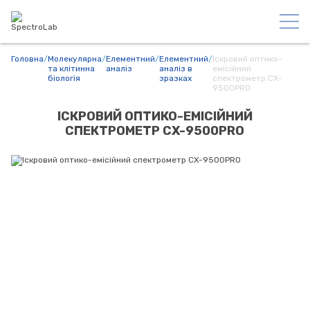
Головна
/
Молекулярна
/
Елементний
/
Елементний
/
Іскровий оптико-
та клітинна
аналіз
аналіз в
емісійний
біологія
зразках
спектрометр CX-
9500PRO
ІСКРОВИЙ ОПТИКО-ЕМІСІЙНИЙ
СПЕКТРОМЕТР CX-9500PRO