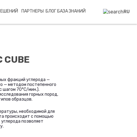
РЕШЕНИЙ
ПАРТНЕРЫ
БЛОГ
БАЗА ЗНАНИЙ
RU
C CUBE
ных фракций углерода —
го — методом постепенного
 шагом 70°С/мин.).
 исследования горных пород,
типов образцов.
ературы, необходимой для
та происходит с помощью
 углерода позволяет
у.