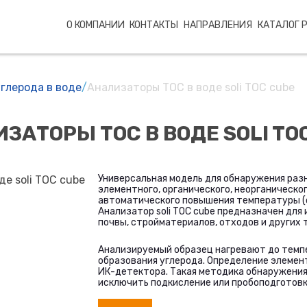
О КОМПАНИИ
КОНТАКТЫ
НАПРАВЛЕНИЯ
КАТАЛОГ 
глерода в воде
/
Анализаторы ТОС в воде soli TOC cube
ЗАТОРЫ ТОС В ВОДЕ SOLI TO
Универсальная модель для обнаружения раз
элементного, органического, неорганическо
автоматического повышения температуры (с
Анализатор soli TOC cube предназначен для
почвы, стройматериалов, отходов и других 
Анализируемый образец нагревают до темп
образования углерода. Определение элемен
ИК-детектора. Такая методика обнаружения
исключить подкисление или пробоподготовк