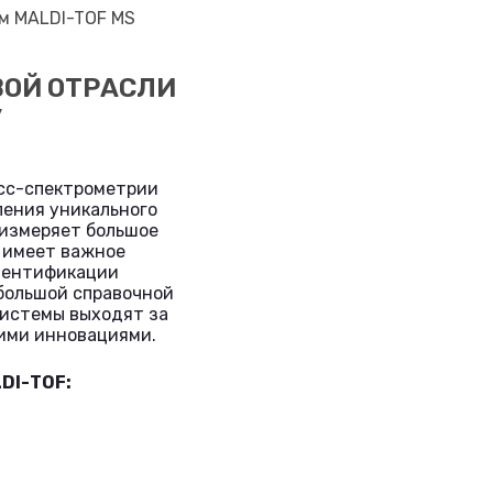
ОЙ ОТРАСЛИ
У
асс-спектрометрии
еления уникального
 измеряет большое
а имеет важное
идентификации
большой справочной
системы выходят за
ими инновациями.
DI-ТОF: