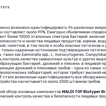
тата.
менно возможно идентифицировать 96 различных микроо
 составляет около 99%. Ежегодно обновляемая справоч
ит более 10000 эталонных спектров бактерий, включая
опасности и качества пищевых продуктов, кормов, воды,
й, напитков, в том числе и особо опасных патогенов и 
е только надежным источником подтверждения патоген
 таких как Salmonella spp., L. monocytogenes, Campyloba
 контроль качества заквасочных культур и других вид
бразующих бактерий, дрожжей и плесени, в пищевой п
икации дрожжей и плесневых грибов – одна из самых с
иологических лабораторий, которая требует высокой к
OF стало возможным идентифицировать все обнаруженн
стройства насчитывается около 2000 штаммов грибов.
шой обзор основных компонентов
MALDI TOF Biotyper B
ческий контроль качества и безопасности пищевых про