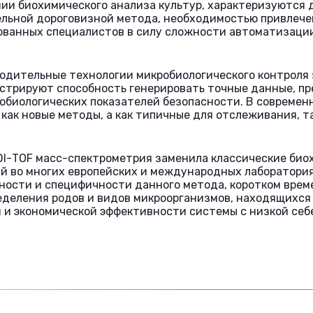
ии биохимического анализа культур, характеризуются
ельной дороговизной метода, необходимостью привлече
ованных специалистов в силу сложности автоматизаци
дительные технологии микробиологического контроля 
стрируют способность генерировать точные данные, п
обиологических показателей безопасности. В современ
как новые методы, а как типичные для отслеживания, т
DI-ТОF масс-спектрометрия заменила классические би
 во многих европейских и международных лаборатория
ности и специфичности данного метода, коротком вре
деления родов и видов микроорганизмов, находящихся 
я и экономической эффективности системы с низкой се