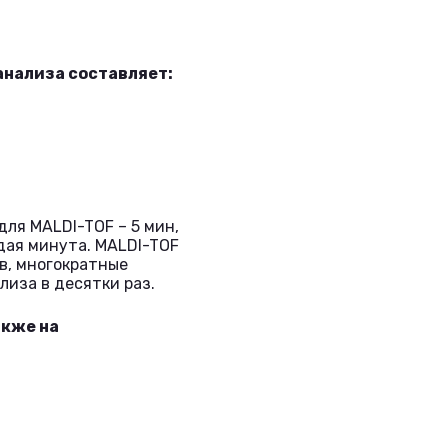
анализа составляет:
ля MALDI-TOF – 5 мин,
дая минута. MALDI-TOF
в, многократные
иза в десятки раз.
акже на